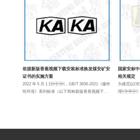
依据新版香蕉视频下载安装标准换发煤安矿安
国家安标中
证书的实施方案
相关规定
，除
2022 年 5 月 1 日，GB/T 3836-2021《爆炸
为规范以O
请人负责设
性环境》系列标准（以下简称新版香蕉视频下载
理
、通过
安装标准）正式实施，安标国家中心已于
则。 OEM产品的安全标志审核发
，产品施
2022年 3 月 4 日发布了《关于矿用香蕉视频下载
除执行相关
下产品暂
安装产品安标审核发放主要依……
外，还
用范围 本