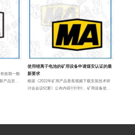
使用锂离子电池的矿用设备申请煤安认证的最
新版煤安
新要求
月10日
志有效期一般
根据《2022年矿用产品香蕉视频下载安装技术研
2022
范考核产品
讨会会议纪要》公布内容， 矿用设备使用
关于印发
艺、新
锂离子电池有一下几点要求： 27.锂离子蓄
知》（矿
有效期一般
电池使用要求（1）矿用设备中使用的锂离子蓄电
管理的矿
池类型及容量要求，执行安标相关审
版《执行
核发……