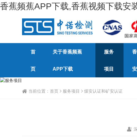
香蕉频蕉APP下载,香蕉视频下载安装
首
关于香蕉频蕉
服务
香
页
APP下载
项目
安
当前位置：
首页
服务项目
煤安认证和矿安认证