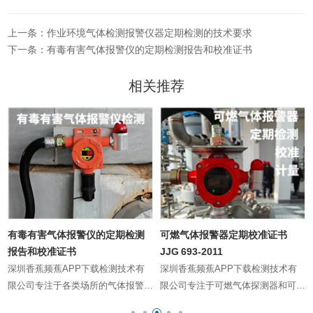
上一条：作业环境气体检测报警仪器定期检测的技术要求
下一条：有毒有害气体报警仪的定期检测报告和校准证书
相关推荐
有毒有害气体报警仪的定期检测
可燃气体报警器定期校准证书
报告和校准证书
JJG 693-2011
深圳香蕉频蕉APP下载检测技术有
深圳香蕉频蕉APP下载检测技术有
限公司专注于各类场所的气体报警
限公司专注于可燃气体探测器和可燃
具
器，可燃气体探测器，
气体检测仪的定期检定和计量服