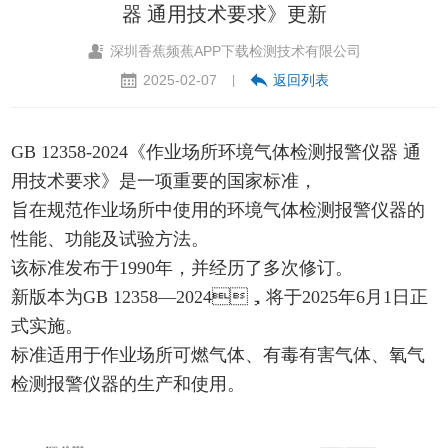
器 通用技术要求》更新
深圳香蕉频蕉APP下载检测技术有限公司
2025-02-07
返回列表
|
GB 12358-2024
《作业场所环境气体检测报警仪器 通
用技术要求》是一项重要的国家标准，
旨在规范作业场所中使用的环境气体检测报警仪器的
性能、功能及试验方法。
该标准发布于1990年，并经历了多次修订。
新版本为GB 12358—2024，将于2025年6月1日正
式实施。
标准适用于作业场所可燃气体、有毒有害气体、氧气
检测报警仪器的生产和使用。