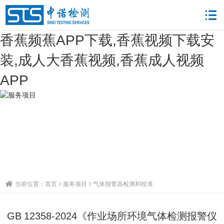
香蕉频蕉APP下载,香蕉视频下载安
装,成人大香蕉视频,香蕉成人视频
APP
当前位置：
首页
服务项目
气体报警器检测和校准
GB 12358-2024《作业场所环境气体检测报警仪