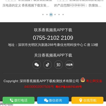
压电器的定义 香蕉视频下载安装防
的产品范围： 防腐蚀等
腐低压电器指适用于存在爆炸性气体
级测试认证适用于在户
混合物和腐蚀性介质的户内、
内、户外使用的防腐蚀电
户外爆炸危险场所中所用的电
工电子产品，包括家用及类
器。 二、香蕉视频下
似用途器具、道路用电气设
联系香蕉频蕉APP下载
载安装防腐低压电器按照其防护类型
备、电梯电气部件、机
0755-2102 2109
分为以下五种： （1）户……
电设备、照明电器、
地址：
深圳市光明区兴新路288号康佳光明科技中心 C 座 13楼
电子信息及多媒体设……
关注香蕉频蕉APP下载
Copyright: 深圳香蕉频蕉APP下载检测技术有限公司
粤公网安备
44030002007506号
粤ICP备44674145号
拨打电话
微信咨询
在线导航
网站地图